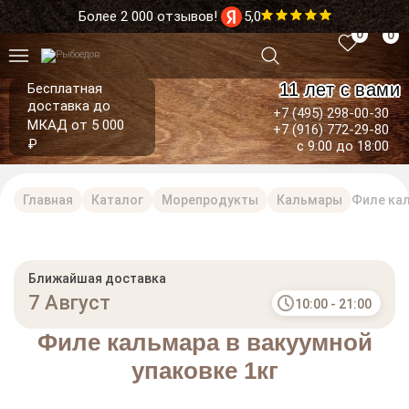
Более 2 000 отзывов!
5,0
0
0
11 лет с вами
Бесплатная
доставка до
+7 (495) 298-00-30
МКАД от 5 000
+7 (916) 772-29-80
₽
с 9:00 до 18:00
Главная
Каталог
Морепродукты
Кальмары
Филе кал
Ближайшая доставка
7 Август
10:00 - 21:00
Филе кальмара в вакуумной
упаковке 1кг