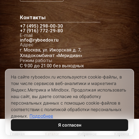
Контакты
+7 (495) 298-00-30
+7 (916) 772-29-80
E-mail
info@ryboedov.ru
Адрес
г. Москва, ул. Ижорская д. 7,
Хладокомбинат «Меридиан»
Режим работы
С 9:00 до 21:00 без выходных
На сайте ryboedov.ru используются cookie-файлы, в
том числе сервисов веб-аналитики и маркетинга
© 2026,
Рыбоедовъ
— доставка рыбы и
Яндекс.Метрика и Mindbox. Продолжая использовать
морепродуктов в Москве
наш сайт, вы даете согласие на обработку
Предложения на сайте не являются офертой
персональных данных с помощью cookie-файлов в
Разработано в
соответствии с политикой обработки персональных
данных.
Подробнее
Я согласен
Главная
Каталог
Избранное
Корзина