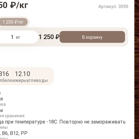
50 ₽/кг
Артикул: 3590
1 250 ₽/кг
1 250 ₽
кг
В корзину
3
16
12.1
0
л
белки
жиры
углеводы
а
я
вка
м
ия хранения
ода при температуре -18С. Повторно не замораживать
ины
, B6, B12, PP
алы