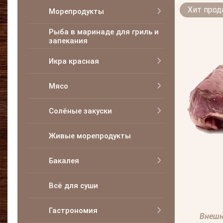
Хит про
Морепродукты
Рыба в маринаде для гриль и
запекания
Икра красная
Мясо
Солёные закуски
Живые морепродукты
Бакалея
Всё для суши
Гастрономия
Внешн