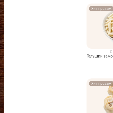
Хит продаж
О
Галушки зам
Хит продаж