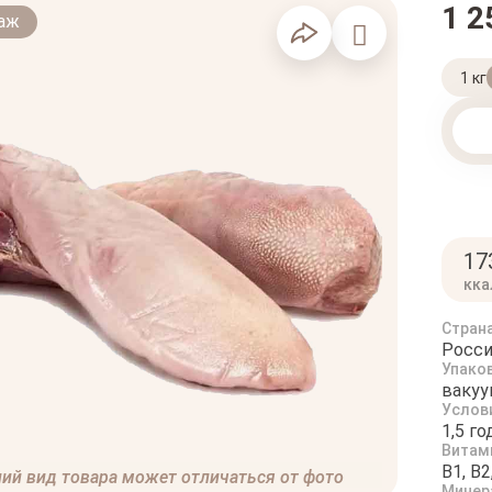
1 2
даж
1 кг
17
кка
Стран
Росси
Упако
вакуу
Услов
1,5 г
Витам
B1, B2
ий вид товара может отличаться от фото
Минер