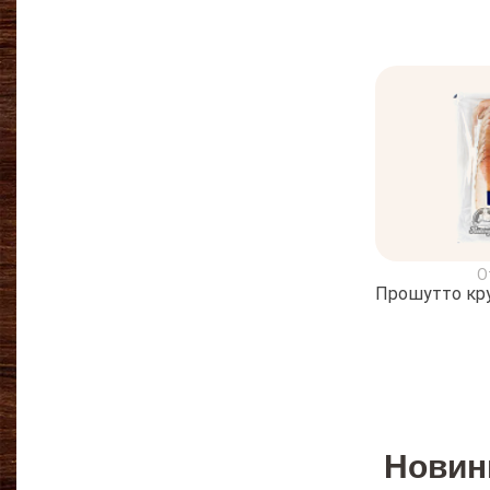
О
Прошутто кру
Новин