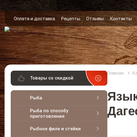
Оплата и доставка
Рецепты
Отзывы
Контакты
Главная
К
Товары со скидкой
Язык
Рыба
Даге
Рыба по способу
приготовления
Рыбное филе и стейки