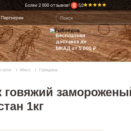
Более 2 000 отзывов!
5,0
Партнёрам
Бесплатная
доставка до
МКАД от 5 000 ₽
аталог
Мясо
Говядина
 говяжий заморожены
стан 1кг