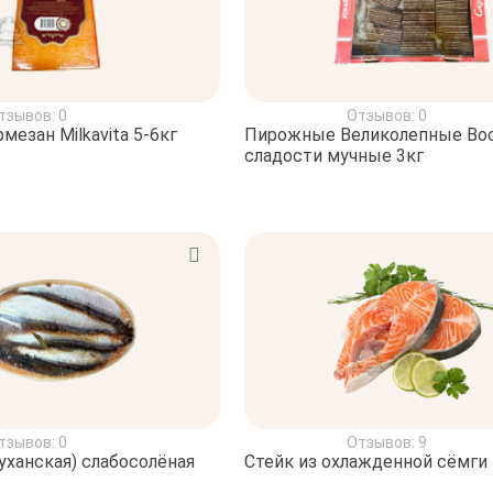
тзывов: 0
Отзывов: 0
езан Milkavita 5-6кг
Пирожные Великолепные Во
сладости мучные 3кг
тзывов: 0
Отзывов: 9
уханская) слабосолёная
Стейк из охлажденной сёмги