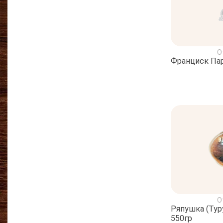
О
Франциск Парм
О
Ряпушка (Тур
550гр