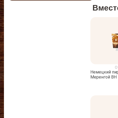
Вмест
О
Немецкий пир
Меренгой BH