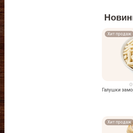
Новин
Хит продаж
О
Галушки зам
Хит продаж