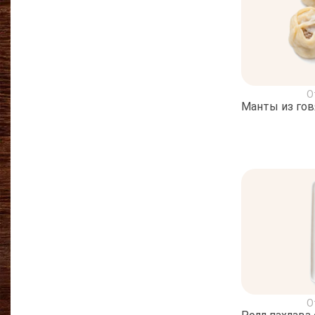
О
Манты из го
О