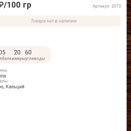
₽
/100 гр
Артикул: 2073
Товара нет в наличии
0
5
20
60
л
белки
жиры
углеводы
ины
ппа
алы
о, Кальций