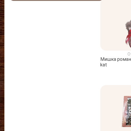
О
Мишка романтик
kat