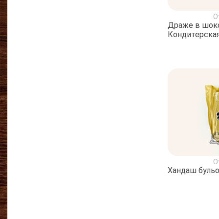
О
Драже в шоко
Кондитерская
О
Хандаш бульо