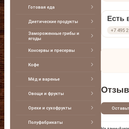
Готовая еда
Есть
Диетические продукты
+7 495 
Замороженные грибы и
ягоды
Консервы и пресервы
Кофе
Мёд и варенье
Отзыв
Овощи и фрукты
Орехи и сухофрукты
Оставь
Полуфабрикаты
На данный мом