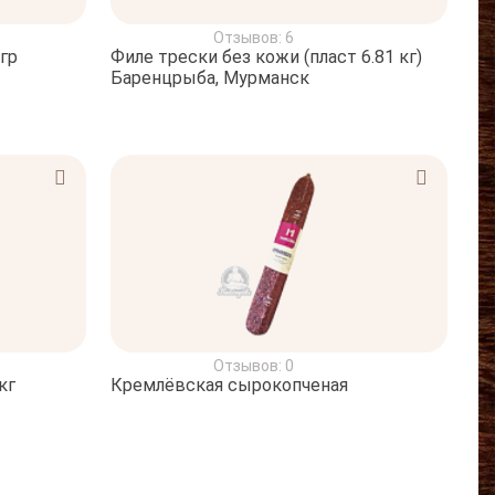
Отзывов: 6
гр
Филе трески без кожи (пласт 6.81 кг)
Баренцрыба, Мурманск
Отзывов: 0
кг
Кремлёвская сырокопченая