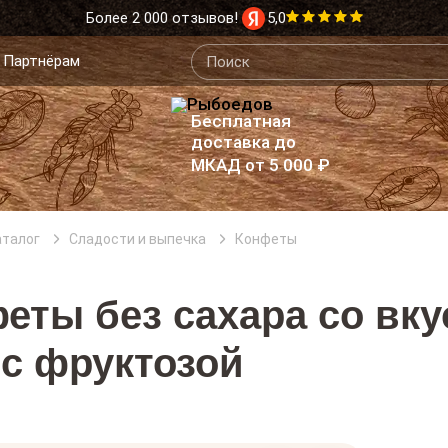
Более 2 000 отзывов!
5,0
Партнёрам
Бесплатная
доставка до
МКАД от 5 000 ₽
аталог
Сладости и выпечка
Конфеты
еты без сахара со вк
 с фруктозой