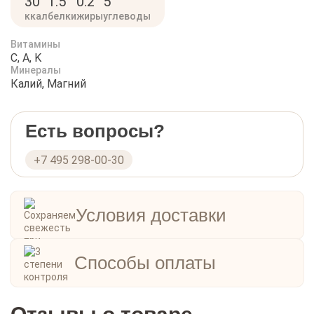
30
1.5
0.2
5
ккал
белки
жиры
углеводы
Витамины
C, A, K
Минералы
Калий, Магний
Есть вопросы?
+7 495 298-00-30
Условия доставки
Способы оплаты