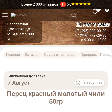
Более 2 000 отзывов!
5,0
0
0
11 лет с вами
Бесплатная
доставка до
+7 (495) 298-00-30
МКАД от 5 000
+7 (916) 772-29-80
₽
с 9:00 до 18:00
Главная
Каталог
Соусы и приправы
Приправы
Перец 
Ближайшая доставка
7 Август
10:00 - 21:00
Перец красный молотый чили
50гр