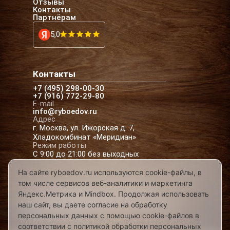
Отзывы
Контакты
Партнёрам
5,0
Контакты
+7 (495) 298-00-30
+7 (916) 772-29-80
E-mail
info@ryboedov.ru
Адрес
г. Москва, ул. Ижорская д. 7,
Хладокомбинат «Меридиан»
Режим работы
С 9:00 до 21:00 без выходных
На сайте ryboedov.ru используются cookie-файлы, в
том числе сервисов веб-аналитики и маркетинга
© 2026,
Рыбоедовъ
— доставка рыбы и
Яндекс.Метрика и Mindbox. Продолжая использовать
морепродуктов в Москве
наш сайт, вы даете согласие на обработку
Предложения на сайте не являются офертой
персональных данных с помощью cookie-файлов в
Разработано в
соответствии с политикой обработки персональных