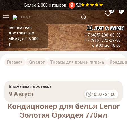
Более 2 000 отзывов!
5,0
0
0
11 лет с вами
Бесплатная
доставка до
+7 (495) 298-00-30
МКАД от 5 000
+7 (916) 772-29-80
₽
с 9:00 до 18:00
Главная
Каталог
Товары для дома и гигиена
Кондици
Ближайшая доставка
9 Август
10:00 - 21:00
Кондиционер для белья Lenor
Золотая Орхидея 770мл