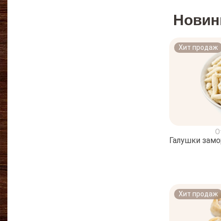
Новин
Хит продаж
О
Галушки зам
Хит продаж