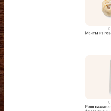
О
Манты из го
О
Ролл пахлава