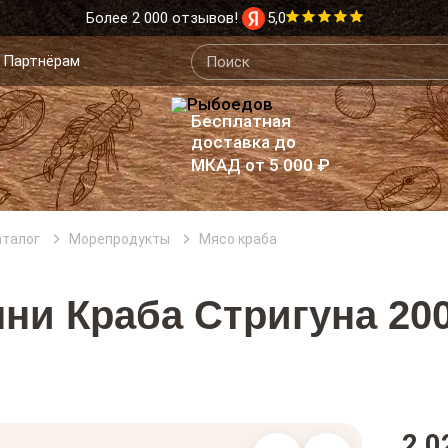
Более 2 000 отзывов!
5,0
Партнёрам
Бесплатная
доставка до
МКАД от 5 000 ₽
аталог
Морепродукты
Мясо краба
ни Краба Стригуна 200
2 0