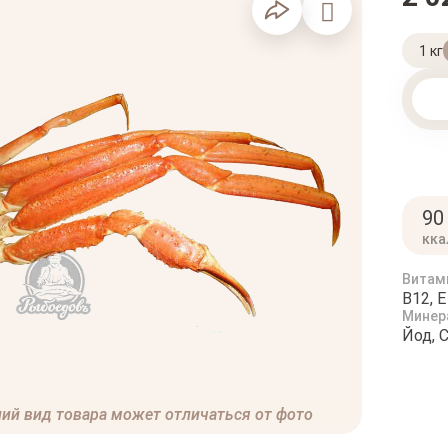
1 кг
90
кка
Витам
B12, E
Минер
Йод, 
ий вид товара может отличаться от фото