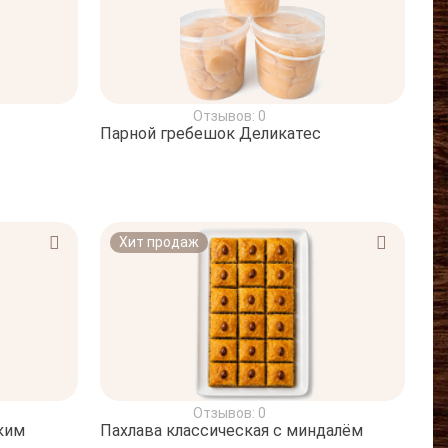
Отзывов: 0
Парной гребешок Деликатес
Хит продаж
Отзывов: 0
ким
Пахлава классическая с миндалём