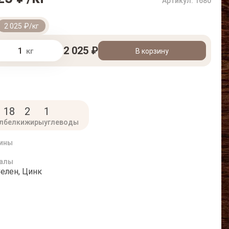
Артикул: 1680
2 025 ₽/кг
2 025 ₽
кг
В корзину
18
2
1
л
белки
жиры
углеводы
ины
алы
Селен, Цинк