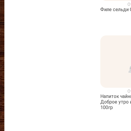
О
Филе сельди 
О
Напиток чайн
Доброе утро
100гр