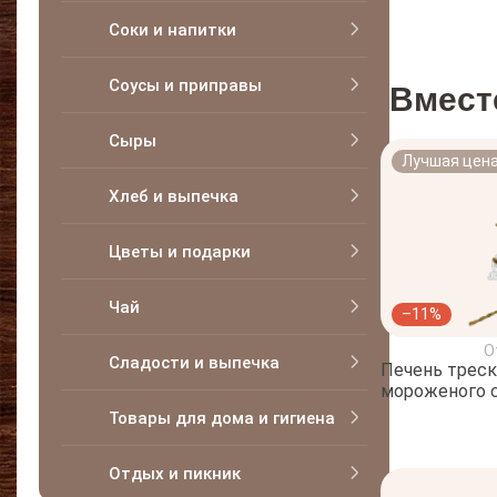
Соки и напитки
Соусы и приправы
Вмест
Сыры
Лучшая цен
Хлеб и выпечка
Цветы и подарки
Чай
–11%
О
Сладости и выпечка
Печень треск
мороженого с
Товары для дома и гигиена
Отдых и пикник