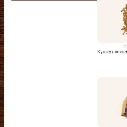
О
Кунжут жарен