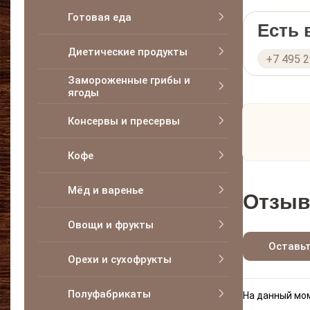
Готовая еда
Есть
Диетические продукты
+7 495 
Замороженные грибы и
ягоды
Консервы и пресервы
Кофе
Мёд и варенье
Отзыв
Овощи и фрукты
Оставь
Орехи и сухофрукты
Полуфабрикаты
На данный мом