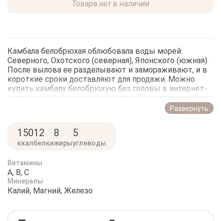
Товара нет в наличии
Камбала белобрюхая облюбовала воды морей:
Северного, Охотского (северная), Японского (южная).
После вылова ее разделывают и замораживают, и в
короткие сроки доставляют для продажи. Можно
купить камбалу белобрюхую без головы в интернет-
магазине «РыбоедовЪ» с доставкой, по низким
ценам. Лучше всего вяленая камбала. Неплохо ее
Развернуть
нежное мясо для ароматных супов, жарки,
отваривания, тушения, подходит как начинка в
150
12
8
5
рулетах. Она помогает восстанавливаться после
ккал
белки
жиры
углеводы
болезни, укрепляя организм. Есть у этой рыбы свой
необычный запах, кому-то он кажется неприятным.
От него можно избавиться, удалив кожицу. В камбале
Витамины
A, B, C
много полезных для организма веществ и совсем
Минералы
немного калорий:
Калий, Магний, Железо